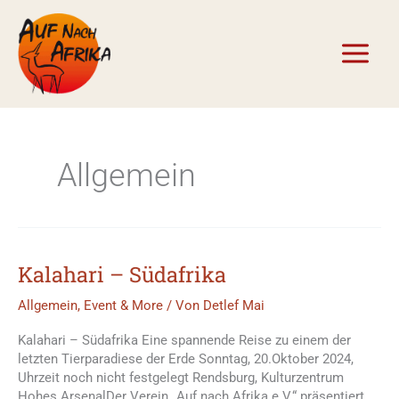
Zum
Inhalt
springen
Allgemein
Kalahari – Südafrika
Allgemein
,
Event & More
/ Von
Detlef Mai
Kalahari – Südafrika Eine spannende Reise zu einem der
letzten Tierparadiese der Erde Sonntag, 20.Oktober 2024,
Uhrzeit noch nicht festgelegt Rendsburg, Kulturzentrum
Hohes ArsenalDer Verein „Auf nach Afrika e.V.“ präsentiert